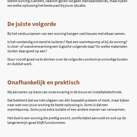
Iedere woning is anders. Daarom geven we geen standaardadvies, maar kijken
we welke oplossing het beste past bij jouw situatie.
De juiste volgorde
Bij het verduurzamen van een woning hangen veel keuzes met elkaar samen.
Is het verstandig om eerst te isoleren? Past een warmtepomp al bij de woning?
Is vloer- of wandverwarming een logische volgende stap? En welke materialen
sluiten daar goed op aan?
Door vooraf goed na te denken over de volgorde voorkom je onnodige kosten
en dubbel werk.
Onafhankelijk en praktisch
Wij adviseren op basis van onze ervaring in de bouw en installatietechniek.
Dat betekent dat we niet uitgaan van één bepaald systeem of merk, maar kijken
naar wat voor jouw woning de beste oplossing is. Soms is dat een
warmtepomp. Soms juist extra isolatie of een andere manier van verwarmen.
Het doel is een woning die prettig woont, comfortabel aanvoelt en ook op de
lange termijn goed blijft functioneren.