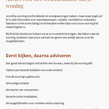
woning
Je wilt je woning comfortabeler en energiezuiniger maken, maar waar begin je?
Er is veel informatie over warmtepompen, isolatie, ventilatie en subsidies.
Daardoor is het soms lastig om te bepalen welke stap voor jouw woning het
meest logisch is.
Bij Michiels-Ecobouw helpen we je om overzicht te krijgen. We kijken naar de
woning, luisteren naar jouw wensen en geven een eerlijk advies over de
mogelijkheden.
Eerst kijken, daarna adviseren
Een goed advies begint niet achter een bureau, maar bij de woning zelf.
Tijdens een bezoek bekijken we onder andere:
hoe de woning is gebouwd;
de huidige isolatie;
de manier van verwarmen;
de technische installaties;
de mogelijkheden voor verdere verduurzaming.