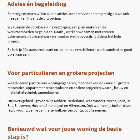
Advies én begeleiding
Sommige mensen willen alleen advies. Anderen vinden het prettig als we ook
meedenken tijdens de uitvoering.
Wij kunnen de voorbereiding verzorgen, een plan maken en de
werkzaamheden begeleiden. Daarbij werken we samen met ervaren
vakmensen uit ons netwerk en houden we het overzicht tijdens het hele
project.
Zo heb je één aanspreekpunt en sluiten de verschillende werkzaamheden goed
op elkaar aan.
Voor particulieren en grotere projecten
We adviseren particuliere woningeigenaren, maar denken ook mee bij grotere
renovaties, appartementencomplexen en andere projecten waarbij bouw en
installatietechniek samenkomen.
Ons werkgebied ligt vooral in Midden-Nederland, waaronder Utrecht, Zeist, De
Bilt, Bilthoven, Houten, Amersfoort en Hilversum. Ook wanneer je buiten deze
regio woont, ben je van harte welkom om contact op te nemen.
Benieuwd wat voor jouw woning de beste
stap is?