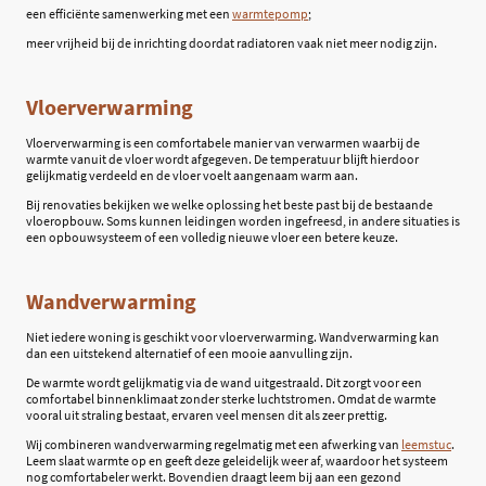
een efficiënte samenwerking met een
warmtepomp
;
meer vrijheid bij de inrichting doordat radiatoren vaak niet meer nodig zijn.
Vloerverwarming
Vloerverwarming is een comfortabele manier van verwarmen waarbij de
warmte vanuit de vloer wordt afgegeven. De temperatuur blijft hierdoor
gelijkmatig verdeeld en de vloer voelt aangenaam warm aan.
Bij renovaties bekijken we welke oplossing het beste past bij de bestaande
vloeropbouw. Soms kunnen leidingen worden ingefreesd, in andere situaties is
een opbouwsysteem of een volledig nieuwe vloer een betere keuze.
Wandverwarming
Niet iedere woning is geschikt voor vloerverwarming. Wandverwarming kan
dan een uitstekend alternatief of een mooie aanvulling zijn.
De warmte wordt gelijkmatig via de wand uitgestraald. Dit zorgt voor een
comfortabel binnenklimaat zonder sterke luchtstromen. Omdat de warmte
vooral uit straling bestaat, ervaren veel mensen dit als zeer prettig.
Wij combineren wandverwarming regelmatig met een afwerking van
leemstuc
.
Leem slaat warmte op en geeft deze geleidelijk weer af, waardoor het systeem
nog comfortabeler werkt. Bovendien draagt leem bij aan een gezond