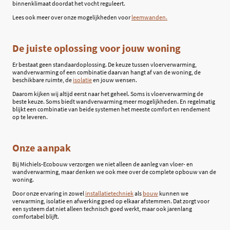
binnenklimaat doordat het vocht reguleert.
Lees ook meer over onze mogelijkheden voor
leemwanden.
De juiste oplossing voor jouw woning
Er bestaat geen standaardoplossing. De keuze tussen vloerverwarming,
wandverwarming of een combinatie daarvan hangt af van de woning, de
beschikbare ruimte, de
isolatie
en jouw wensen.
Daarom kijken wij altijd eerst naar het geheel. Soms is vloerverwarming de
beste keuze. Soms biedt wandverwarming meer mogelijkheden. En regelmatig
blijkt een combinatie van beide systemen het meeste comfort en rendement
op te leveren.
Onze aanpak
Bij Michiels-Ecobouw verzorgen we niet alleen de aanleg van vloer- en
wandverwarming, maar denken we ook mee over de complete opbouw van de
woning.
Door onze ervaring in zowel
installatietechniek
als
bouw
kunnen we
verwarming, isolatie en afwerking goed op elkaar afstemmen. Dat zorgt voor
een systeem dat niet alleen technisch goed werkt, maar ook jarenlang
comfortabel blijft.