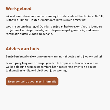
Werkgebied
Wij realiseren vloer- en wandverwarming in onder andere Utrecht, Zeist, De Bilt,
Bilthoven, Bunnik, Houten, Amersfoort, Hilversum en omgeving.
Woon je buiten deze regio? Ook dan ben je van harte welkom. Voor bijzondere
projecten of woningen waarbij een integrale aanpak gewenst is, werken we
regelmatig buiten Midden-Nederland.
Advies aan huis
Ben je benieuwd welke vorm van verwarming het beste past bij jouw woning?
Ik kom graag langs om de mogelijkheden te bespreken. Samen bekijken we
welke oplossing het meeste comfort, het hoogste rendement en de beste
toekomstbestendigheid biedt voor jouw woning.
Neem contact op voor meer informatie