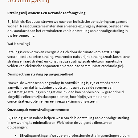
Stralingsvrij Wonen: Een Gezonde Leefomgeving
Bij Michiels-Ecobouw streven we naar een holistische benadering van gezond
wonen. Naast duurzame materialen en energiezuinige systemen, besteden we
ook aandacht aan het verminderen van blootstelling aan onnodige straling in
uw leefomgeving.
Wat is straling?
Straling is een vorm van energie die zich door de ruimte verplaatst. Er zijn
verschillende soorten straling, waaronder natuurlijke straling (zoals kosmische
straling en aardstralen) en kunstmatige straling (zoals elektromagnetische
velden van elektrische apparaten en draadloze communicatietechnologie).
De impact van straling op uw gezondheid
Hoewel de wetenschap nog volop in ontwikkeling is, zijn er steeds meer
aanwijzingen dat langdurige blootstelling aan bepaalde vormen van
kunstmatige straling een negatieve invloed kan hebben op uw gezondheid.
Mogelijke effecten zijn slaapproblemen, hoofdpijn, vermoeidheid,
concentratieproblemen en een verzwakt immuunsysteem.
Onze aanpak voor stralingsarm wonen
Bij Ecologisch in Balans helpen we u om de blootstelling aan onnodige straling
in uw woning te minimaliseren. We bieden de volgende diensten en
oplossingen:
Stralingsmetingen:
We voeren professionele stralingsmetingen uit om