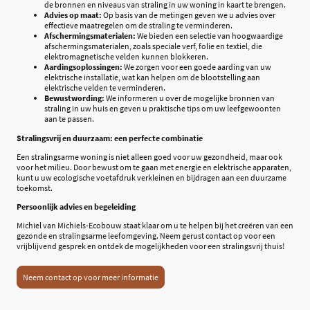
de bronnen en niveaus van straling in uw woning in kaart te brengen.
Advies op maat:
Op basis van de metingen geven we u advies over
effectieve maatregelen om de straling te verminderen.
Afschermingsmaterialen:
We bieden een selectie van hoogwaardige
afschermingsmaterialen, zoals speciale verf, folie en textiel, die
elektromagnetische velden kunnen blokkeren.
Aardingsoplossingen:
We zorgen voor een goede aarding van uw
elektrische installatie, wat kan helpen om de blootstelling aan
elektrische velden te verminderen.
Bewustwording:
We informeren u over de mogelijke bronnen van
straling in uw huis en geven u praktische tips om uw leefgewoonten
aan te passen.
Stralingsvrij en duurzaam: een perfecte combinatie
Een stralingsarme woning is niet alleen goed voor uw gezondheid, maar ook
voor het milieu. Door bewust om te gaan met energie en elektrische apparaten,
kunt u uw ecologische voetafdruk verkleinen en bijdragen aan een duurzame
toekomst.
Persoonlijk advies en begeleiding
Michiel van Michiels-Ecobouw staat klaar om u te helpen bij het creëren van een
gezonde en stralingsarme leefomgeving. Neem gerust contact op voor een
vrijblijvend gesprek en ontdek de mogelijkheden voor een stralingsvrij thuis!
Neem contact op voor meer informatie